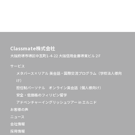
稿
の
ペ
ー
ジ
Classmate株式会社
送
大阪府堺市堺区中瓦町1-4-22 大阪信用金庫堺東ビル２F
サービス
り
メタバース×リアル 英会話・国際交流プログラム（学校法人様向
け）
担任制パーソナル オンライン英会話（個人様向け）
安全・低価格のフィリピン留学
アドベンチャーイングリッシュツアー in エルニド
お客様の声
ニュース
会社情報
採用情報