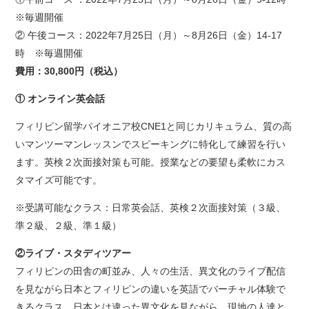
※毎週開催
② 午後コース：2022年7月25日（月）～8月26日（金）14-17
時 ※毎週開催
費用：30,800円（税込）
① オンライン英会話
フィリピン留学パイオニア校CNE1と同じカリキュラム、質の高
いマンツーマンレッスンでスピーキングに特化して練習を行い
ます。英検２次面接対策も可能。授業などの要望も柔軟にカス
タマイズ可能です。
※受講可能なクラス：日常英会話、英検２次面接対策（３級、
準２級、２級、準１級）
②ライブ・スタディツアー
フィリピンの田舎の町並み、人々の生活、異文化のライブ配信
を見ながら日本とフィリピンの違いを英語でバーチャル体験で
きるクラス。日本とは違った異文化を見ながら、現地の人達と