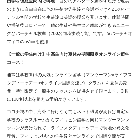
留学を仮想空間内で再現
自分のアバターを動かすだけで現実
のように自由自在に他の生徒や先生達と会話ができる2Dのバー
チャル空間の学校で生徒達は英語の授業を受けます。休憩時間
や授業後はロビーで、他の生徒や先生達と雑談ができるユニー
クなバーチャル教室（200名同時接続可能）です。※バーチャオ
フィスのoViceを使用
【一般の学生向け】中高生向け夏休み期間限定オンライン留学
コース！
通常は学校向けの人気オンライン留学（マンツーマン×ライブス
タディーツアー×オンライン国際交流プログラム）を夏休み期
間、特別限定で一般生のレッスンを提供させて頂きます。※既
に100名以上を超える予約がきています。
コロナ禍の中、海外に行けなくてもネット環境があれば自宅や
学校のクラスルームからフィリピン留学と同じマンツーマンレ
ッスンが受けられて、ライブスタディーツアーで現地の異文化
理解、フィリピン現地の学生達とオンラインで国際交流が安