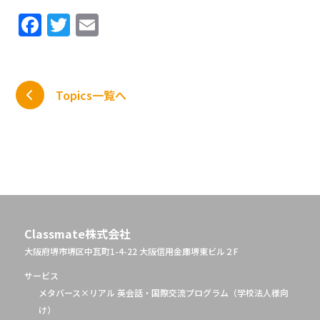
Facebook
Twitter
Email
Topics一覧へ
Classmate株式会社
大阪府堺市堺区中瓦町1-4-22 大阪信用金庫堺東ビル２F
サービス
メタバース×リアル 英会話・国際交流プログラム（学校法人様向
け）